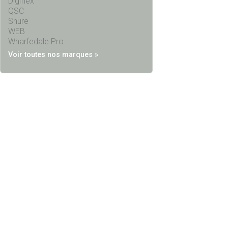
Digiflex
QSC
Shure
WEB
Wharfedale Pro
Voir toutes nos marques »