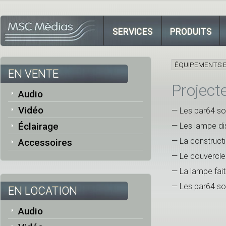
SERVICES
PRODUITS
ÉQUIPEMENTS E
EN VENTE
Project
Audio
Vidéo
— Les par64 son
Éclairage
— Les lampe dis
— La constructi
Accessoires
— Le couvercle 
— La lampe fait
— Les par64 son
EN LOCATION
Audio